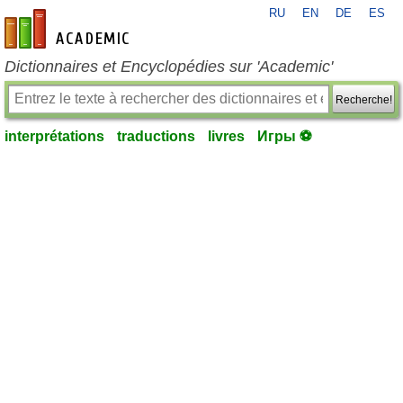
RU
EN
DE
ES
fr-academic.com
Dictionnaires et Encyclopédies sur 'Academic'
Recherche!
interprétations
traductions
livres
Игры ⚽