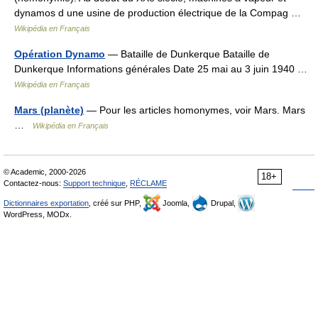
dynamos d une usine de production électrique de la Compag …
Wikipédia en Français
Opération Dynamo
— Bataille de Dunkerque Bataille de
Dunkerque Informations générales Date 25 mai au 3 juin 1940 …
Wikipédia en Français
Mars (planète)
— Pour les articles homonymes, voir Mars. Mars
…
Wikipédia en Français
© Academic, 2000-2026
18+
Contactez-nous:
Support technique
,
RÉCLAME
Dictionnaires exportation
, créé sur PHP,
Joomla,
Drupal,
WordPress, MODx.